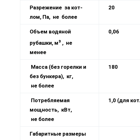
Разрежение за кот-
2
0
лом, Па, не более
Объем водяной
0,06
з
рубашки, м
, не
менее
Масса (без горелки и
180
без бункера), кг,
не более
Потребляемая
1,0 (для ко
мощность, кВт,
не более
Габаритные размеры