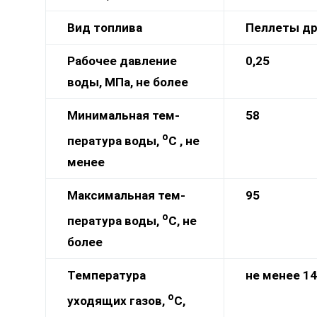
Вид топлива
Пеллеты др
Рабочее давление
0,25
воды, МПа, не более
Минимальная тем-
58
о
пература воды,
С , не
менее
Максимальная тем-
95
о
пература воды,
С, не
более
Температура
не менее 1
4
о
уходящих газов,
С,