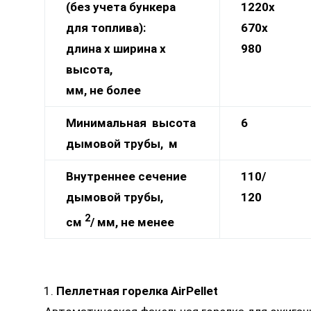
(без учета бункера
1220х
для топлива):
670х
длина х ширина х
980
высота,
мм, не более
Минимальная высота
6
дымовой трубы, м
Внутреннее сечение
110/
дымовой трубы,
120
2
см
/ мм, не менее
Пеллетная горелка
AirPellet