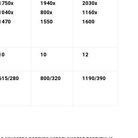
1750х
1940х
2030х
1040х
800
х
1160х
1470
1550
1600
10
10
12
615/280
800/320
1190/390