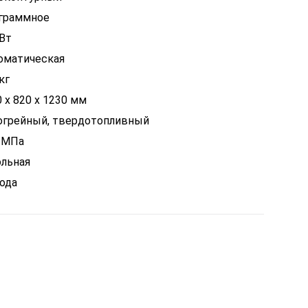
граммное
кВт
оматическая
кг
 x 820 x 1230 мм
огрейный, твердотопливный
5 МПа
ольная
года