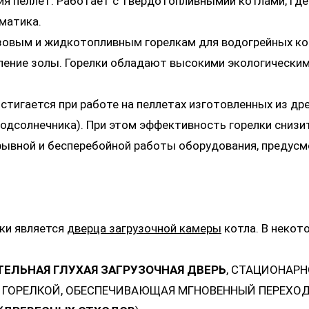
ия пеллет. Работает с твердотопливнымии котлами, где
оматика.
овым и жидкотопливным горелкам для водогрейных котл
даление золы. Горелки обладают высокими экологически
тигается при работе на пеллетах изготовленных из дре
 подсолнечника). При этом эффективность горелки снизи
ерывной и бесперебойной работы оборудования, предус
ки является
дверца загрузочной камеры
котла. В некот
ЕЛЬНАЯ ГЛУХАЯ ЗАГРУЗОЧНАЯ ДВЕРЬ
, СТАЦИОНАРН
 ГОРЕЛКОЙ, ОБЕСПЕЧИВАЮЩАЯ МГНОВЕННЫЙ ПЕРЕХОД