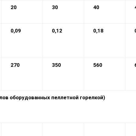
20
3
0
4
0
0,09
0,12
0,18
270
350
560
тлов оборудованных пеллетной горелкой)